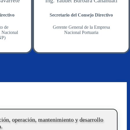
avarrete
Ing. Yaudet Burbara Canahuati
rectivo
Secretario del Consejo Directivo
to de
Gerente General de la Empresa
a Nacional
Nacional Portuaria
NP)
ión, operación, mantenimiento y desarrollo
a.