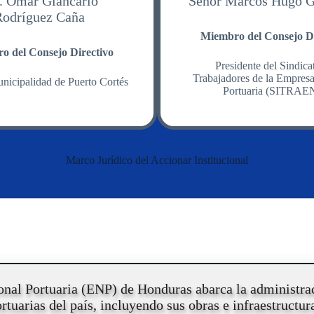
. Omar Giancarlo
Señor Marcos Hugo G
Rodríguez Caña
Miembro del Consejo Di
o del Consejo Directivo
Presidente del Sindica
Trabajadores de la Empres
nicipalidad de Puerto Cortés
Portuaria (SITRAE
Marco Jurídico del Accionar Institucional
nal Portuaria (ENP) de Honduras abarca la administrac
tuarias del país, incluyendo sus obras e infraestructur